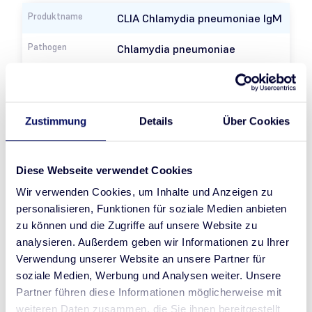
CLIA Chlamydia pneumoniae IgM
Chlamydia pneumoniae
71042
CLIA
Zustimmung
Details
Über Cookies
CLIA Chlamydia trachomatis IgA
Diese Webseite verwendet Cookies
Chlamydia trachomatis
Wir verwenden Cookies, um Inhalte und Anzeigen zu
personalisieren, Funktionen für soziale Medien anbieten
71049
zu können und die Zugriffe auf unsere Website zu
analysieren. Außerdem geben wir Informationen zu Ihrer
CLIA
Verwendung unserer Website an unsere Partner für
soziale Medien, Werbung und Analysen weiter. Unsere
Partner führen diese Informationen möglicherweise mit
CLIA Chlamydia trachomatis IgG
weiteren Daten zusammen, die Sie ihnen bereitgestellt