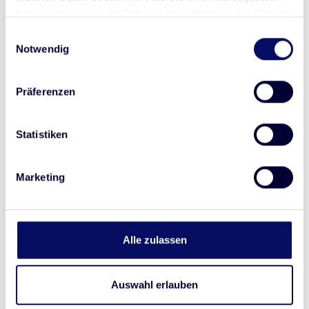
haben oder die sie im Rahmen Ihrer Nutzung der Dienste
Chlamydia trachomatis
gesammelt haben.
Einwilligungsauswahl
71051
Notwendig
CLIA
Präferenzen
CLIA Chlamydia trachomatis IgM
Statistiken
Chlamydia trachomatis
Marketing
71050
CLIA
Alle zulassen
CLIA Chromogranin A
Auswahl erlauben