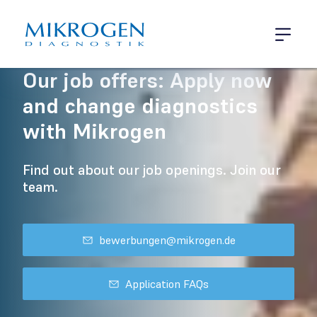
Open me
Job Offers
Our job offers: Apply now
and change diagnostics
with Mikrogen
Find out about our job openings. Join our
team.
bewerbungen@mikrogen.de
Application FAQs