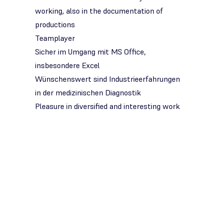
working, also in the documentation of
productions
Teamplayer
Sicher im Umgang mit MS Office,
insbesondere Excel
Wünschenswert sind Industrieerfahrungen
in der medizinischen Diagnostik
Pleasure in diversified and interesting work
Committed and conscientious way of
working
What you can expect:
A secure, permanent employment contract
with 31 days of vacation