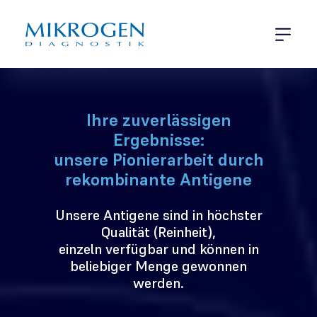
Menü öff
Infektionsdiagnostik
Ihre zuverlässigen
Ergebnisse:
unsere Pionierarbeit durch
rekombinante Antigene
Unsere Antigene sind in höchster
Qualität (Reinheit),
einzeln verfügbar und können in
beliebiger Menge gewonnen
werden.