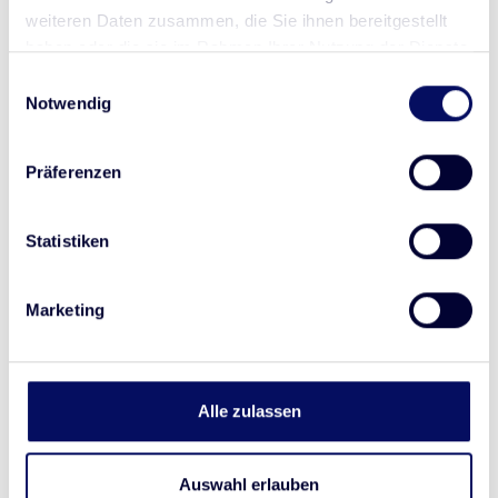
weiteren Daten zusammen, die Sie ihnen bereitgestellt
Infektionen
haben oder die sie im Rahmen Ihrer Nutzung der Dienste
gesammelt haben.
Einwilligungsauswahl
Infektionen des
Atemtraktes
durch
Notwendig
pathogene
Erreger
.
Präferenzen
Statistiken
Produkte finden
Marketing
Alle zulassen
Auswahl erlauben