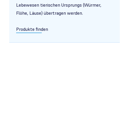
Lebewesen tierischen Ursprungs (Würmer,
Flöhe, Läuse) übertragen werden.
Produkte finden
Mykosen/Mykotische Infektionen
bezeichnen Infektionen, die durch verschiedene
Pilzarten übertragen werden.