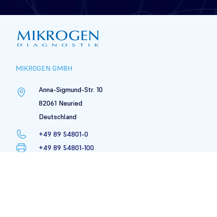
Footer
Partner & Distributoren
MIKROGEN GMBH
Anna-Sigmund-Str. 10
82061 Neuried
Deutschland
+49 89 54801-0
+49 89 54801-100
mikrogen@mikrogen.de
LinkedIn
PRODUKTE