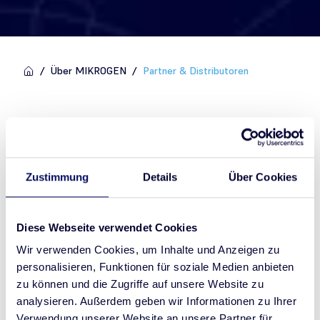
/
Über MIKROGEN
/
Partner & Distributoren
MIKROGEN HANGZHOU China
Zustimmung
Details
Über Cookies
RM529, Building E Tianhe Hi-Park No.688 Binan
Road
Diese Webseite verwendet Cookies
Binjiang District Hangzhou | China
Wir verwenden Cookies, um Inhalte und Anzeigen zu
P +86 177 6719 5732
personalisieren, Funktionen für soziale Medien anbieten
zu können und die Zugriffe auf unsere Website zu
luyunchong@126.com
analysieren. Außerdem geben wir Informationen zu Ihrer
Verwendung unserer Website an unsere Partner für