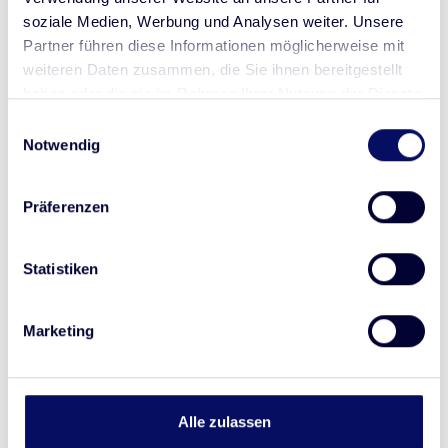
soziale Medien, Werbung und Analysen weiter. Unsere
Partner führen diese Informationen möglicherweise mit
weiteren Daten zusammen, die Sie ihnen bereitgestellt
haben oder die sie im Rahmen Ihrer Nutzung der Dienste
gesammelt haben.
Einwilligungsauswahl
Notwendig
Afrika
Präferenzen
Bitte kontaktieren Sie uns
Statistiken
Marketing
Asien
Alle zulassen