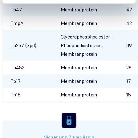
Tp47
Membranprotein
47
TmpA
Membranprotein
42
Glycerophosphodiester-
Tp257 (Gpd)
Phosphodiesterase,
39
Membranprotein
Tp453
Membranprotein
28
Tp17
Membranprotein
17
Tp15
Membranprotein
15
Sicher und Zuverlässig