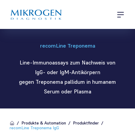
Menü öff
Produktfinder
recom
Line Treponema
Line-Immunoassays zum Nachweis von
IgG- oder IgM-Antikörpern
gegen Treponema pallidum in humanem
Serum oder Plasma
/
Produkte & Automation
/
Produktfinder
/
recom
Line Treponema IgG