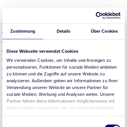
Downloads
Produktinformation
Zustimmung
Details
Über Cookies
Flyer
Katalog
recom
Line
Gebrauchsanweisung
Diese Webseite verwendet Cookies
Gebrauchsanweisung Kontrollseren
Wir verwenden Cookies, um Inhalte und Anzeigen zu
personalisieren, Funktionen für soziale Medien anbieten
Sicherheitsdatenblätter
zu können und die Zugriffe auf unsere Website zu
Automation/Workflow
analysieren. Außerdem geben wir Informationen zu Ihrer
Verwendung unserer Website an unsere Partner für
soziale Medien, Werbung und Analysen weiter. Unsere
Partner führen diese Informationen möglicherweise mit
Produktvorteile
weiteren Daten zusammen, die Sie ihnen bereitgestellt
haben oder die sie im Rahmen Ihrer Nutzung der Dienste
Getrennter Nachweis von IgG- und IgM-Antikörpern
gesammelt haben.
Einwilligungsauswahl