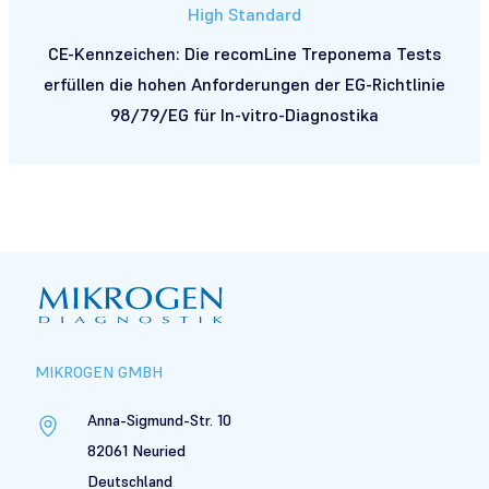
High Standard
CE-Kennzeichen: Die
recom
Line Treponema Tests
erfüllen die hohen Anforderungen der EG-Richtlinie
98/79/EG für In-vitro-Diagnostika
Footer
Produktfinder
MIKROGEN GMBH
Anna-Sigmund-Str. 10
82061 Neuried
Deutschland